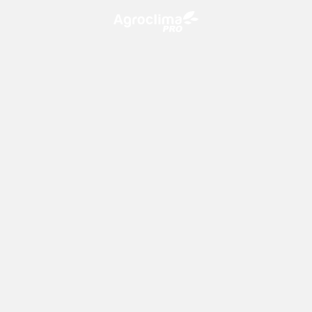
O Agroclima PRO é uma plataforma de agricultura digital,
que utiliza o conhecimento meteorológico a favor do
campo!
CONTATO
consultoria@climatempo.com.br
Siga-nos