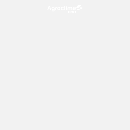
O Agroclima PRO é uma plataforma de agricultura digital,
que utiliza o conhecimento meteorológico a favor do
campo!
CONTATO
consultoria@climatempo.com.br
Siga-nos