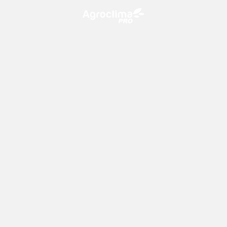
O Agroclima PRO é uma plataforma de agricultura digital,
que utiliza o conhecimento meteorológico a favor do
campo!
CONTATO
consultoria@climatempo.com.br
Siga-nos