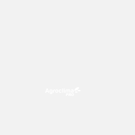
O Agroclima PRO é uma plataforma
de agricultura digital, que utiliza o
conhecimento meteorológico a
favor do campo!