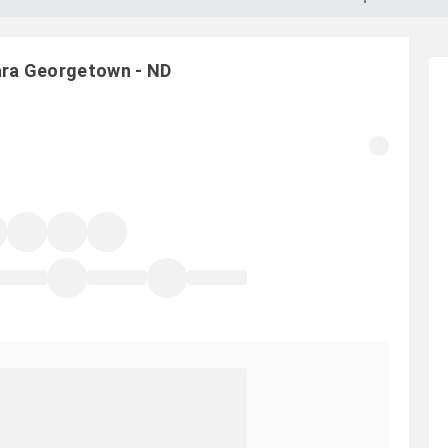
ara
Georgetown
-
ND