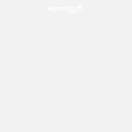
O Agroclima PRO é uma plataforma de agricultura digital,
que utiliza o conhecimento meteorológico a favor do
campo!
CONTATO
consultoria@climatempo.com.br
Siga-nos