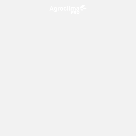
O Agroclima PRO é uma plataforma de agricultura digital,
que utiliza o conhecimento meteorológico a favor do
campo!
CONTATO
consultoria@climatempo.com.br
Siga-nos