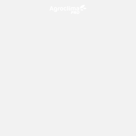
O Agroclima PRO é uma plataforma de agricultura digital,
que utiliza o conhecimento meteorológico a favor do
campo!
CONTATO
consultoria@climatempo.com.br
Siga-nos