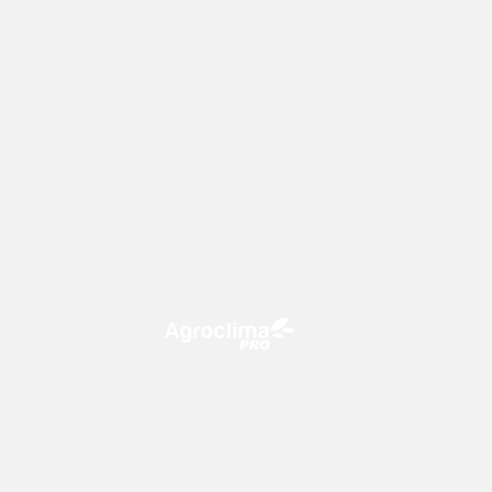
O Agroclima PRO é uma plataforma
de agricultura digital, que utiliza o
conhecimento meteorológico a
favor do campo!