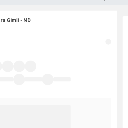
ara
Gimli
-
ND