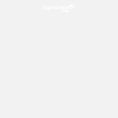
O Agroclima PRO é uma plataforma de agricultura digital,
que utiliza o conhecimento meteorológico a favor do
campo!
CONTATO
consultoria@climatempo.com.br
Siga-nos