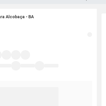
ara
Alcobaça
-
BA