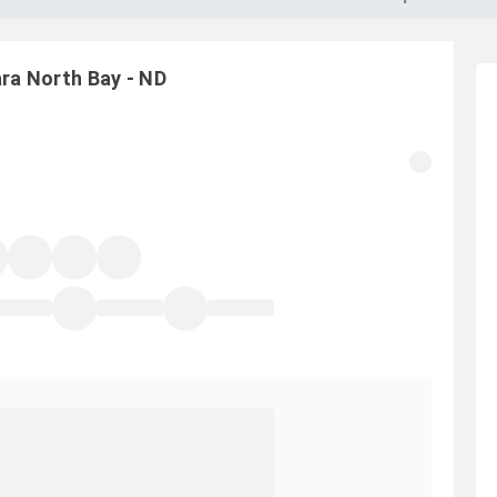
ara
North Bay
-
ND