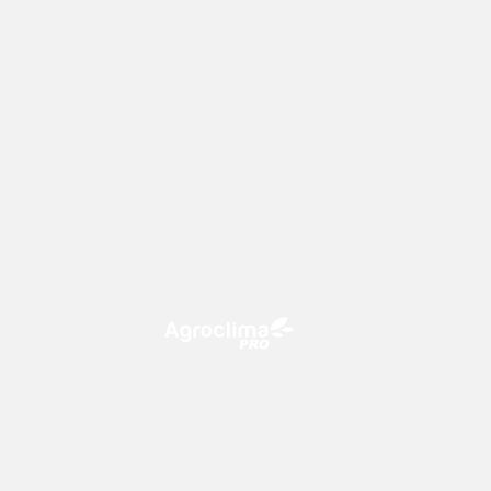
O Agroclima PRO é uma plataforma
de agricultura digital, que utiliza o
conhecimento meteorológico a
favor do campo!