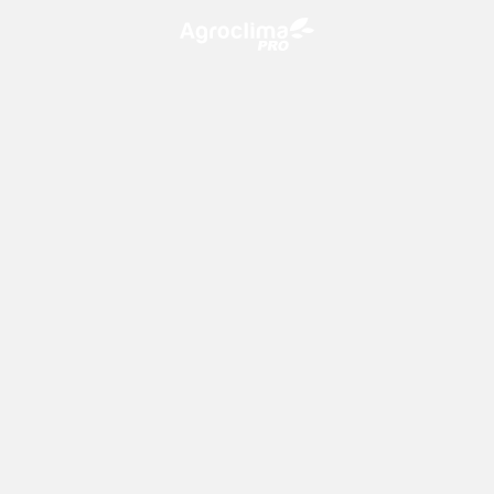
O Agroclima PRO é uma plataforma de agricultura digital,
que utiliza o conhecimento meteorológico a favor do
campo!
CONTATO
consultoria@climatempo.com.br
Siga-nos