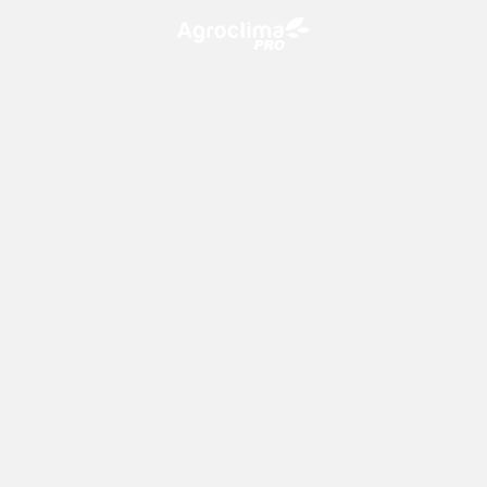
O Agroclima PRO é uma plataforma de agricultura digital,
que utiliza o conhecimento meteorológico a favor do
campo!
CONTATO
consultoria@climatempo.com.br
Siga-nos