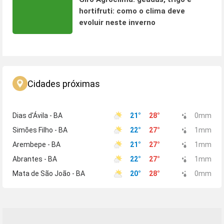
hortifruti: como o clima deve
evoluir neste inverno
Cidades próximas
Dias d'Ávila - BA
21
°
28
°
0
mm
Simões Filho - BA
22
°
27
°
1
mm
Arembepe - BA
21
°
27
°
1
mm
Abrantes - BA
22
°
27
°
1
mm
Mata de São João - BA
20
°
28
°
0
mm