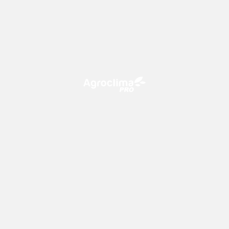
O Agroclima PRO é uma plataforma de agricultura digital,
que utiliza o conhecimento meteorológico a favor do
campo!
CONTATO
consultoria@climatempo.com.br
Siga-nos