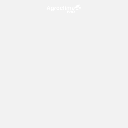
O Agroclima PRO é uma plataforma de agricultura digital,
que utiliza o conhecimento meteorológico a favor do
campo!
CONTATO
consultoria@climatempo.com.br
Siga-nos