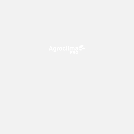
O Agroclima PRO é uma plataforma de agricultura digital,
que utiliza o conhecimento meteorológico a favor do
campo!
CONTATO
consultoria@climatempo.com.br
Siga-nos