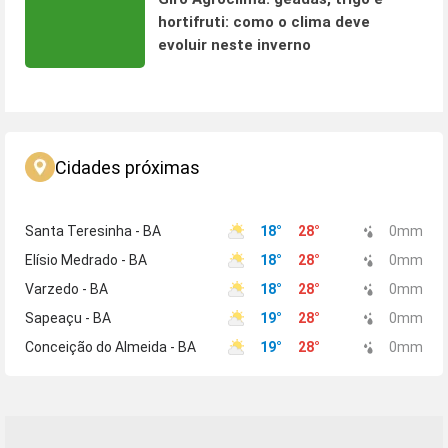
hortifruti: como o clima deve
evoluir neste inverno
Cidades próximas
Santa Teresinha - BA
18
°
28
°
0
mm
Elísio Medrado - BA
18
°
28
°
0
mm
Varzedo - BA
18
°
28
°
0
mm
Sapeaçu - BA
19
°
28
°
0
mm
Conceição do Almeida - BA
19
°
28
°
0
mm