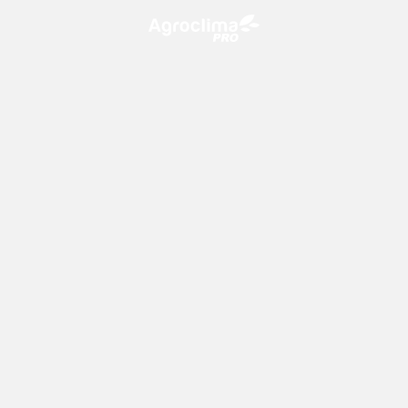
O Agroclima PRO é uma plataforma de agricultura digital,
que utiliza o conhecimento meteorológico a favor do
campo!
CONTATO
consultoria@climatempo.com.br
Siga-nos