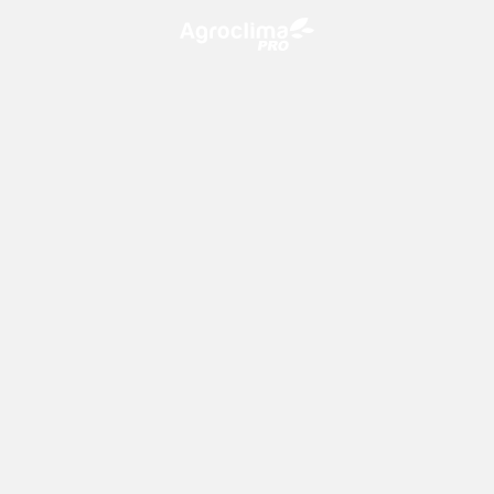
O Agroclima PRO é uma plataforma de agricultura digital,
que utiliza o conhecimento meteorológico a favor do
campo!
CONTATO
consultoria@climatempo.com.br
Siga-nos