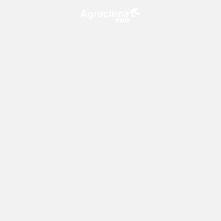
O Agroclima PRO é uma plataforma de agricultura digital,
que utiliza o conhecimento meteorológico a favor do
campo!
CONTATO
consultoria@climatempo.com.br
Siga-nos