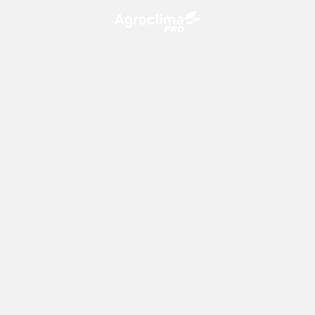
O Agroclima PRO é uma plataforma de agricultura digital,
que utiliza o conhecimento meteorológico a favor do
campo!
CONTATO
consultoria@climatempo.com.br
Siga-nos