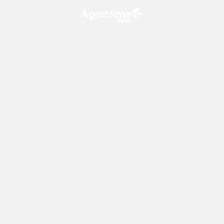
O Agroclima PRO é uma plataforma de agricultura digital,
que utiliza o conhecimento meteorológico a favor do
campo!
CONTATO
consultoria@climatempo.com.br
Siga-nos