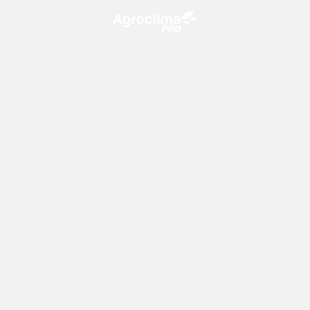
O Agroclima PRO é uma plataforma de agricultura digital,
que utiliza o conhecimento meteorológico a favor do
campo!
CONTATO
consultoria@climatempo.com.br
Siga-nos