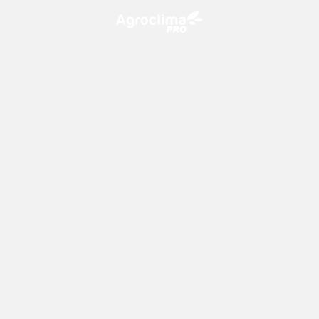
O Agroclima PRO é uma plataforma de agricultura digital,
que utiliza o conhecimento meteorológico a favor do
campo!
CONTATO
consultoria@climatempo.com.br
Siga-nos