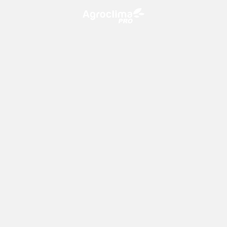
O Agroclima PRO é uma plataforma de agricultura digital,
que utiliza o conhecimento meteorológico a favor do
campo!
CONTATO
consultoria@climatempo.com.br
Siga-nos