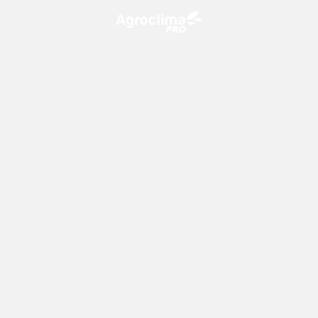
O Agroclima PRO é uma plataforma de agricultura digital,
que utiliza o conhecimento meteorológico a favor do
campo!
CONTATO
consultoria@climatempo.com.br
Siga-nos