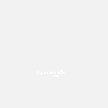
O Agroclima PRO é uma plataforma
de agricultura digital, que utiliza o
conhecimento meteorológico a
favor do campo!