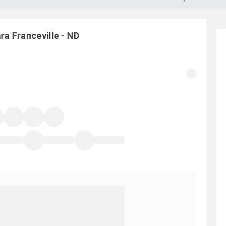
ara
Franceville
-
ND