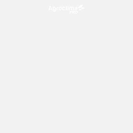
O Agroclima PRO é uma plataforma de agricultura digital,
que utiliza o conhecimento meteorológico a favor do
campo!
CONTATO
consultoria@climatempo.com.br
Siga-nos