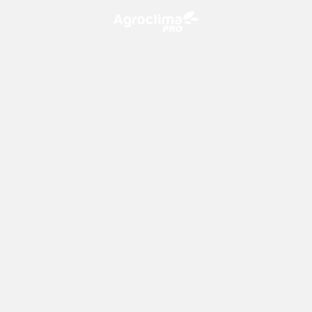
O Agroclima PRO é uma plataforma de agricultura digital,
que utiliza o conhecimento meteorológico a favor do
campo!
CONTATO
consultoria@climatempo.com.br
Siga-nos