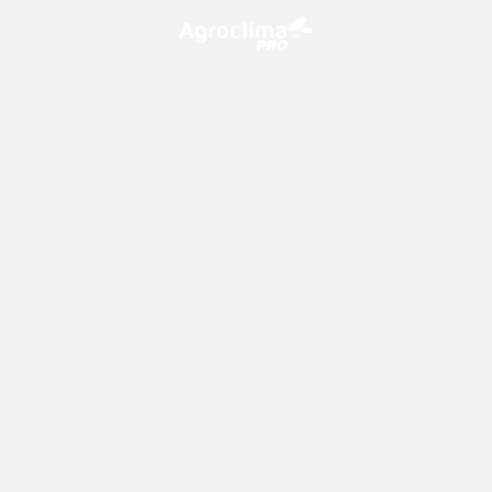
O Agroclima PRO é uma plataforma de agricultura digital,
que utiliza o conhecimento meteorológico a favor do
campo!
CONTATO
consultoria@climatempo.com.br
Siga-nos