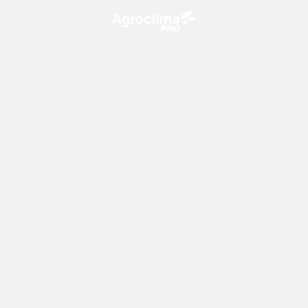
O Agroclima PRO é uma plataforma de agricultura digital,
que utiliza o conhecimento meteorológico a favor do
campo!
CONTATO
consultoria@climatempo.com.br
Siga-nos