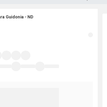
ara
Guidonia
-
ND