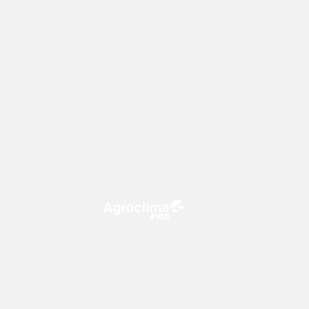
O Agroclima PRO é uma plataforma
de agricultura digital, que utiliza o
conhecimento meteorológico a
favor do campo!