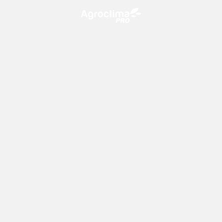
O Agroclima PRO é uma plataforma de agricultura digital,
que utiliza o conhecimento meteorológico a favor do
campo!
CONTATO
consultoria@climatempo.com.br
Siga-nos