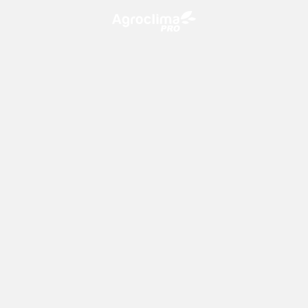
O Agroclima PRO é uma plataforma de agricultura digital,
que utiliza o conhecimento meteorológico a favor do
campo!
CONTATO
consultoria@climatempo.com.br
Siga-nos