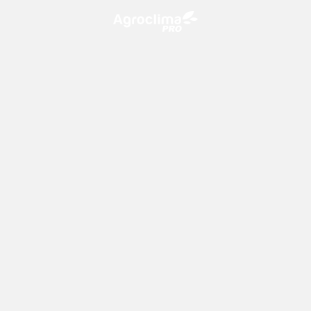
O Agroclima PRO é uma plataforma de agricultura digital,
que utiliza o conhecimento meteorológico a favor do
campo!
CONTATO
consultoria@climatempo.com.br
Siga-nos