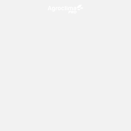
O Agroclima PRO é uma plataforma de agricultura digital,
que utiliza o conhecimento meteorológico a favor do
campo!
CONTATO
consultoria@climatempo.com.br
Siga-nos