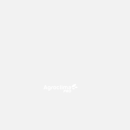
O Agroclima PRO é uma plataforma
de agricultura digital, que utiliza o
conhecimento meteorológico a
favor do campo!