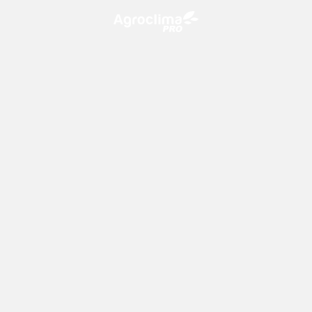
O Agroclima PRO é uma plataforma de agricultura digital,
que utiliza o conhecimento meteorológico a favor do
campo!
CONTATO
consultoria@climatempo.com.br
Siga-nos