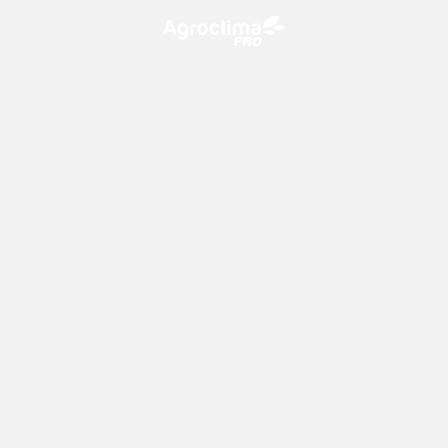
O Agroclima PRO é uma plataforma de agricultura digital,
que utiliza o conhecimento meteorológico a favor do
campo!
CONTATO
consultoria@climatempo.com.br
Siga-nos