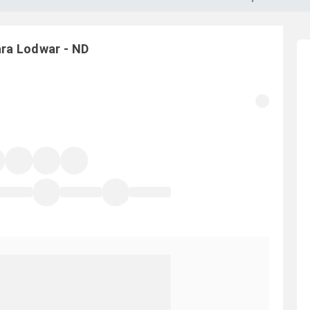
ara
Lodwar
-
ND