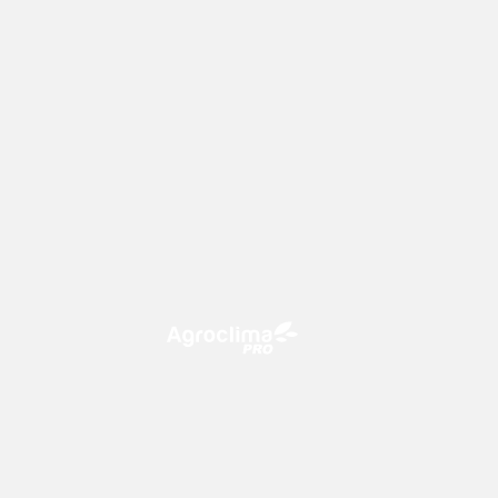
O Agroclima PRO é uma plataforma
de agricultura digital, que utiliza o
conhecimento meteorológico a
favor do campo!