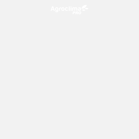
O Agroclima PRO é uma plataforma de agricultura digital,
que utiliza o conhecimento meteorológico a favor do
campo!
CONTATO
consultoria@climatempo.com.br
Siga-nos