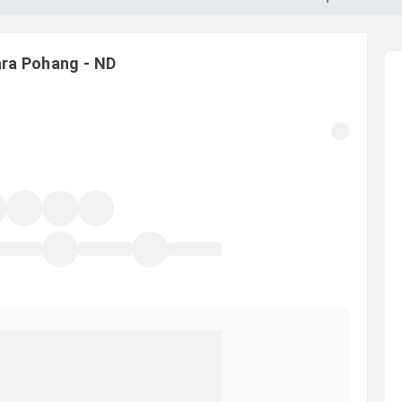
ara
Pohang
-
ND