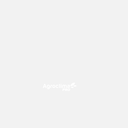
O Agroclima PRO é uma plataforma
de agricultura digital, que utiliza o
conhecimento meteorológico a
favor do campo!