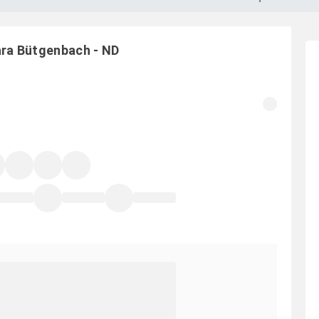
ara
Bütgenbach
-
ND