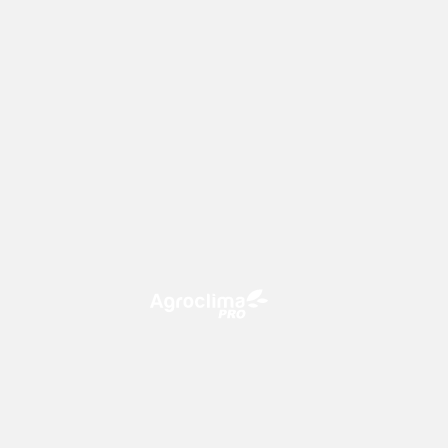
O Agroclima PRO é uma plataforma
de agricultura digital, que utiliza o
conhecimento meteorológico a
favor do campo!