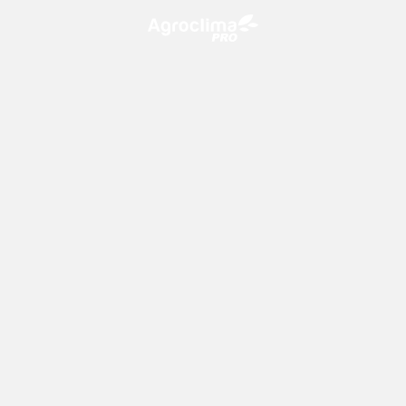
O Agroclima PRO é uma plataforma de agricultura digital,
que utiliza o conhecimento meteorológico a favor do
campo!
CONTATO
consultoria@climatempo.com.br
Siga-nos