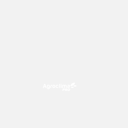
O Agroclima PRO é uma plataforma
de agricultura digital, que utiliza o
conhecimento meteorológico a
favor do campo!