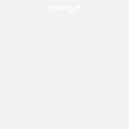
O Agroclima PRO é uma plataforma de agricultura digital,
que utiliza o conhecimento meteorológico a favor do
campo!
CONTATO
consultoria@climatempo.com.br
Siga-nos