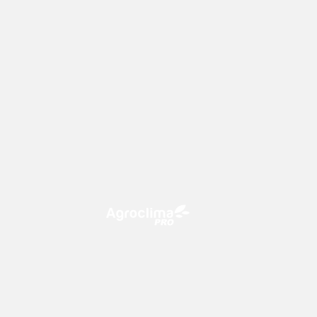
O Agroclima PRO é uma plataforma
de agricultura digital, que utiliza o
conhecimento meteorológico a
favor do campo!