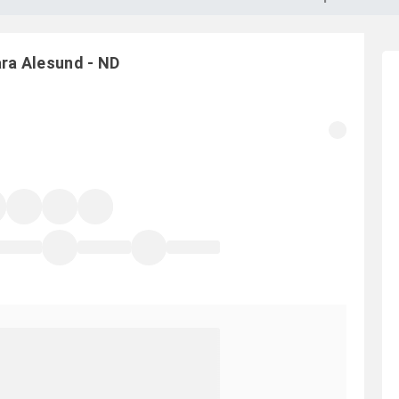
ara
Alesund
-
ND