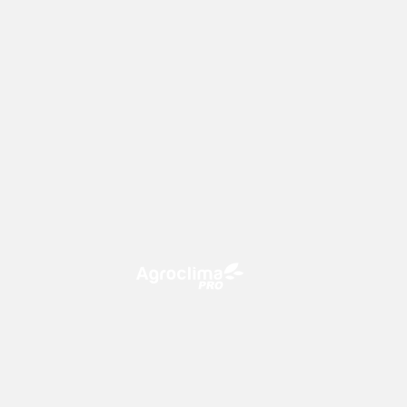
O Agroclima PRO é uma plataforma
de agricultura digital, que utiliza o
conhecimento meteorológico a
favor do campo!