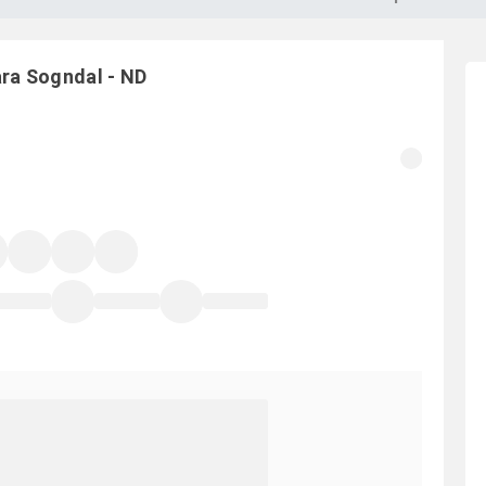
ara
Sogndal
-
ND