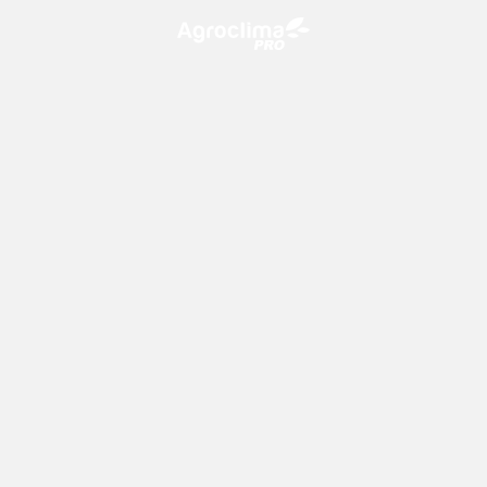
O Agroclima PRO é uma plataforma de agricultura digital,
que utiliza o conhecimento meteorológico a favor do
campo!
CONTATO
consultoria@climatempo.com.br
Siga-nos