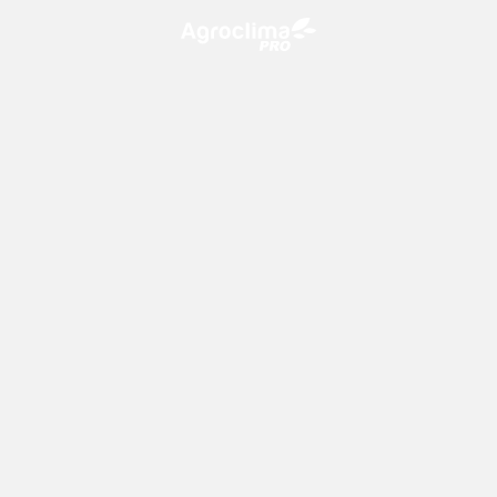
O Agroclima PRO é uma plataforma de agricultura digital,
que utiliza o conhecimento meteorológico a favor do
campo!
CONTATO
consultoria@climatempo.com.br
Siga-nos