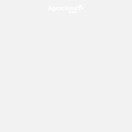
O Agroclima PRO é uma plataforma de agricultura digital,
que utiliza o conhecimento meteorológico a favor do
campo!
CONTATO
consultoria@climatempo.com.br
Siga-nos